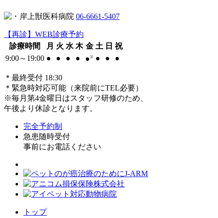
06-6661-5407
【再診】WEB診療予約
診療時間
月
火
水
木
金
土
日
祝
9:00～19:00
●
●
●
●
●
●
●
●
※
＊最終受付 18:30
＊緊急時対応可能（来院前にTEL必要）
※毎月第4金曜日はスタッフ研修のため、
午後より休診となります。
完全予約制
急患随時受付
事前にお電話ください
トップ