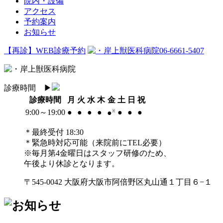
院内・設備
アクセス
予約案内
お知らせ
【再診】WEB診療予約
06-6661-5407
診療時間
▶︎
診療時間
月
火
水
木
金
土
日
祝
9:00～19:00
●
●
●
●
●
●
●
●
※
＊最終受付 18:30
＊緊急時対応可能（来院前にTEL必要）
※毎月第4金曜日はスタッフ研修のため、
午後より休診となります。
〒545-0042 大阪府大阪市阿倍野区丸山通１丁目６−１