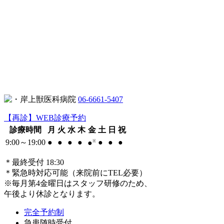
06-6661-5407
【再診】WEB診療予約
診療時間
月
火
水
木
金
土
日
祝
9:00～19:00
●
●
●
●
●
●
●
●
※
＊最終受付 18:30
＊緊急時対応可能（来院前にTEL必要）
※毎月第4金曜日はスタッフ研修のため、
午後より休診となります。
完全予約制
急患随時受付