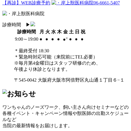
【再診】WEB診療予約
06-6661-5407
診療時間
▶︎
診療時間
月
火
水
木
金
土
日
祝
9:00～19:00
●
●
●
●
●
●
●
●
※
＊最終受付 18:30
＊緊急時対応可能（来院前にTEL必要）
※毎月第4金曜日はスタッフ研修のため、
午後より休診となります。
〒545-0042 大阪府大阪市阿倍野区丸山通１丁目６−１
ワンちゃんのノーズワーク、飼い主さん向けセミナーなどの
各種イベント・キャンペーン情報や獣医師の出勤スケジュー
ルなど
当院の最新情報をお届けします。