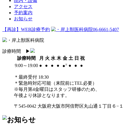
院内・設備
アクセス
予約案内
お知らせ
【再診】WEB診療予約
06-6661-5407
診療時間
▶︎
診療時間
月
火
水
木
金
土
日
祝
9:00～19:00
●
●
●
●
●
●
●
●
※
＊最終受付 18:30
＊緊急時対応可能（来院前にTEL必要）
※毎月第4金曜日はスタッフ研修のため、
午後より休診となります。
〒545-0042 大阪府大阪市阿倍野区丸山通１丁目６−１