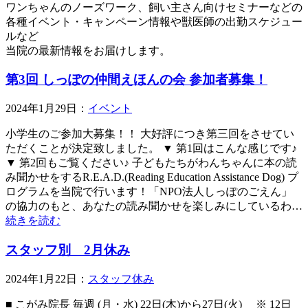
ワンちゃんのノーズワーク、飼い主さん向けセミナーなどの
各種イベント・キャンペーン情報や獣医師の出勤スケジュー
ルなど
当院の最新情報をお届けします。
第3回 しっぽの仲間えほんの会 参加者募集！
2024年1月29日：
イベント
小学生のご参加大募集！！ 大好評につき第三回をさせてい
ただくことが決定致しました。 ▼ 第1回はこんな感じです♪
▼ 第2回もご覧ください♪ 子どもたちがわんちゃんに本の読
み聞かせをするR.E.A.D.(Reading Education Assistance Dog) プ
ログラムを当院で行います！「NPO法人しっぽのごえん」
の協力のもと、あなたの読み聞かせを楽しみにしているわ…
続きを読む
スタッフ別 2月休み
2024年1月22日：
スタッフ休み
■ こがみ院長 毎週 (月・水) 22日(木)から27日(火) ※ 12日