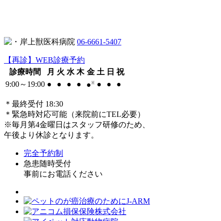
06-6661-5407
【再診】WEB診療予約
診療時間
月
火
水
木
金
土
日
祝
9:00～19:00
●
●
●
●
●
●
●
●
※
＊最終受付 18:30
＊緊急時対応可能（来院前にTEL必要）
※毎月第4金曜日はスタッフ研修のため、
午後より休診となります。
完全予約制
急患随時受付
事前にお電話ください