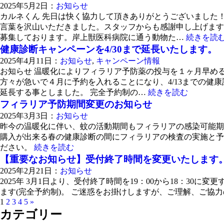
2025年5月2日：
お知らせ
カルネくん 先日は快く協力して頂きありがとうございました
言葉を沢山いただきました。スタッフからも感謝申し上げます
募集しております。岸上獣医科病院に通う動物た…
続きを読
健康診断キャンペーンを4/30まで延長いたします。
2025年4月11日：
お知らせ
,
キャンペーン情報
お知らせ 温暖化によりフィラリア予防薬の投与を１ヶ月早め
方々が急いで４月に予約を入れることになり、4/13までの健
延長する事としました。 完全予約制の…
続きを読む
フィラリア予防期間変更のお知らせ
2025年3月3日：
お知らせ
昨今の温暖化に伴い、蚊の活動期間もフィラリアの感染可能期
購入が出来る春の健康診断の間にフィラリアの検査の実施と予
ださい。
続きを読む
【重要なお知らせ】受付終了時間を変更いたします
2025年2月21日：
お知らせ
2025年 3月1日より、受付終了時間を19：00から18：3
ます(完全予約制)。 ご迷惑をお掛けしますが、ご理解、ご協
1
2
3
4
5
»
カテゴリー