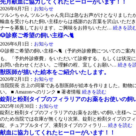
先月献血に協力してくれたヒーローがいます！！
2026年6月7日：
お知らせ
ツルンちゃん ツルンちゃん先日は急なお声がけとなりました
輸血を受けられた飼い主様からは感謝のお言葉を沢山いただき
ナーを募集しております。ご興味をお持ちいただ…
続きを読
🐶診察ご希望の飼い主様へ🐈
2026年6月1日：
お知らせ
🐶診察ご希望の飼い主様へ🐈（予約外診療費についてのご案
も、「予約外診療費」をいただいて診療する、もしくは状況に
お問い合わせください。ご理解の程、宜しくお願い…
続きを
獣医師が描いた絵本をご紹介いたします。
2026年2月1日：
お知らせ
当院院長 古上の同輩である獣医師が絵本を作りました。動物
い。 ■ Amazonへのリンク ■ 著者情報
続きを読む
錠剤と粉剤タイプのフィラリアのお薬をお使いの飼
2025年10月30日：
お知らせ
錠剤と粉剤タイプのフィラリアのお薬をお使いの飼い主様へ 
のため当院では在庫が無くなり次第、錠剤と粉剤タイプのフィ
錠、チュアブルタイプ、液剤タイプのフィラリ…
続きを読む
献血に協力してくれたヒーローがいます！！