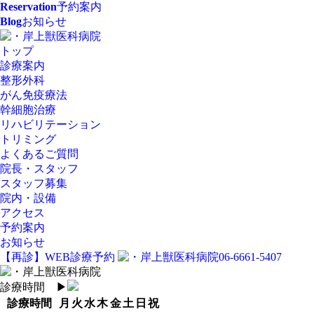
Reservation
予約案内
Blog
お知らせ
トップ
診療案内
整形外科
がん免疫療法
幹細胞治療
リハビリテーション
トリミング
よくあるご質問
院長・スタッフ
スタッフ募集
院内・設備
アクセス
予約案内
お知らせ
【再診】WEB診療予約
06-6661-5407
診療時間
▶︎
診療時間
月
火
水
木
金
土
日
祝