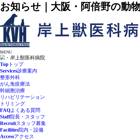
お知らせ｜大阪・阿倍野の動
MENU
Top
トップ
Services
診療案内
整形外科
がん免疫療法
幹細胞治療
リハビリテーション
トリミング
FAQ
よくある質問
Staff
院長・スタッフ
Recruit
スタッフ募集
Facilities
院内・設備
Access
アクセス