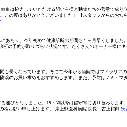
！輸血は協力していただける飼い主様と動物たちの善意で成り
。この度はありがとうございました！ 【スタッフからのお知
む
るにあたり、今年初めて健康診断の期間も１ヶ月早くしました
康診断の予約が取りづらい状況です。たくさんのオーナー様にキャ
間も長くなっています。そこで今年から当院ではフィラリアの予
防薬のお買い求めをおすすめします。 また、予防はノミ・マ
。
0に変更する運びとなりました。18：30以降は留守電に切り替わり
力の程お願い申し上げます。 岸上獣医科病院 院長 古上裕嗣
続