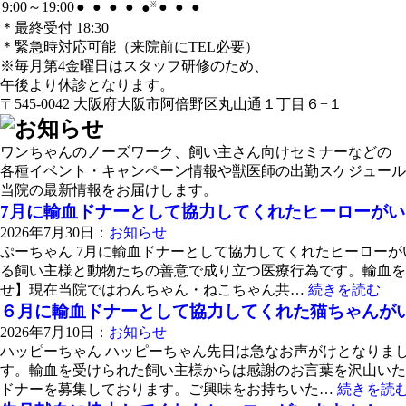
9:00～19:00
●
●
●
●
●
●
●
●
※
＊最終受付 18:30
＊緊急時対応可能（来院前にTEL必要）
※毎月第4金曜日はスタッフ研修のため、
午後より休診となります。
〒545-0042 大阪府大阪市阿倍野区丸山通１丁目６−１
ワンちゃんのノーズワーク、飼い主さん向けセミナーなどの
各種イベント・キャンペーン情報や獣医師の出勤スケジュール
当院の最新情報をお届けします。
7月に輸血ドナーとして協力してくれたヒーローが
2026年7月30日：
お知らせ
ぷーちゃん 7月に輸血ドナーとして協力してくれたヒーロー
る飼い主様と動物たちの善意で成り立つ医療行為です。輸血を
せ】現在当院ではわんちゃん・ねこちゃん共…
続きを読む
６月に輸血ドナーとして協力してくれた猫ちゃんが
2026年7月10日：
お知らせ
ハッピーちゃん ハッピーちゃん先日は急なお声がけとなりま
す。輸血を受けられた飼い主様からは感謝のお言葉を沢山いた
ドナーを募集しております。ご興味をお持ちいた…
続きを読