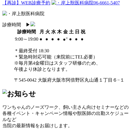
【再診】WEB診療予約
06-6661-5407
診療時間
▶︎
診療時間
月
火
水
木
金
土
日
祝
9:00～19:00
●
●
●
●
●
●
●
●
※
＊最終受付 18:30
＊緊急時対応可能（来院前にTEL必要）
※毎月第4金曜日はスタッフ研修のため、
午後より休診となります。
〒545-0042 大阪府大阪市阿倍野区丸山通１丁目６−１
ワンちゃんのノーズワーク、飼い主さん向けセミナーなどの
各種イベント・キャンペーン情報や獣医師の出勤スケジュー
ルなど
当院の最新情報をお届けします。