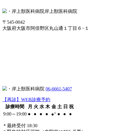
岸上獣医科病院
〒545-0042
大阪府大阪市阿倍野区丸山通１丁目６−１
06-6661-5407
【再診】WEB診療予約
診療時間
月
火
水
木
金
土
日
祝
9:00～19:00
●
●
●
●
●
●
●
●
※
＊最終受付 18:30