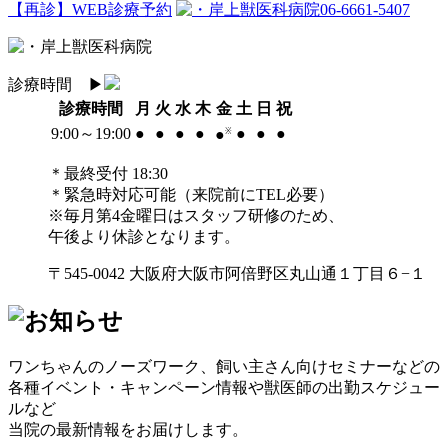
【再診】WEB診療予約
06-6661-5407
診療時間
▶︎
診療時間
月
火
水
木
金
土
日
祝
9:00～19:00
●
●
●
●
●
●
●
●
※
＊最終受付 18:30
＊緊急時対応可能（来院前にTEL必要）
※毎月第4金曜日はスタッフ研修のため、
午後より休診となります。
〒545-0042 大阪府大阪市阿倍野区丸山通１丁目６−１
ワンちゃんのノーズワーク、飼い主さん向けセミナーなどの
各種イベント・キャンペーン情報や獣医師の出勤スケジュー
ルなど
当院の最新情報をお届けします。