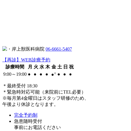
06-6661-5407
【再診】WEB診療予約
診療時間
月
火
水
木
金
土
日
祝
9:00～19:00
●
●
●
●
●
●
●
●
※
＊最終受付 18:30
＊緊急時対応可能（来院前にTEL必要）
※毎月第4金曜日はスタッフ研修のため、
午後より休診となります。
完全予約制
急患随時受付
事前にお電話ください