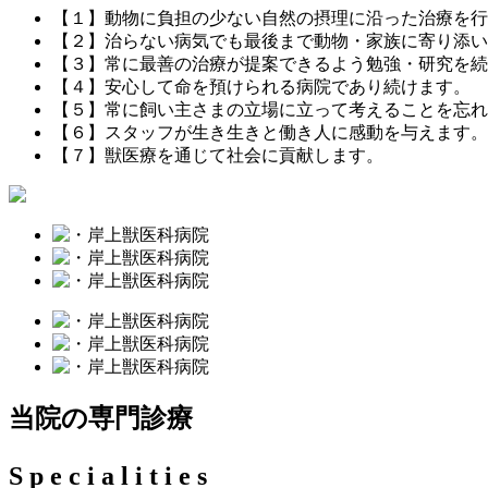
【１】
動物に負担の少ない自然の摂理に沿った治療を行
【２】
治らない病気でも最後まで動物・家族に寄り添い
【３】
常に最善の治療が提案できるよう勉強・研究を続
【４】
安心して命を預けられる病院であり続けます。
【５】
常に飼い主さまの立場に立って考えることを忘れ
【６】
スタッフが生き生きと働き人に感動を与えます。
【７】
獣医療を通じて社会に貢献します。
当院の専門診療
S
p
e
c
i
a
l
i
t
i
e
s