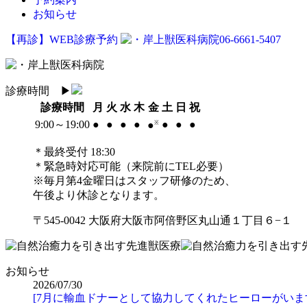
お知らせ
【再診】WEB診療予約
06-6661-5407
診療時間
▶︎
診療時間
月
火
水
木
金
土
日
祝
9:00～19:00
●
●
●
●
●
●
●
●
※
＊最終受付 18:30
＊緊急時対応可能（来院前にTEL必要）
※毎月第4金曜日はスタッフ研修のため、
午後より休診となります。
〒545-0042 大阪府大阪市阿倍野区丸山通１丁目６−１
お知らせ
2026/07/30
[7月に輸血ドナーとして協力してくれたヒーローがいま