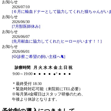
お知らせ
2026/07/10
[６月に輸血ドナーとして協力してくれた猫ちゃんがいま
お知らせ
2026/06/30
[7月獣医師休み]
お知らせ
2026/06/07
[先月献血に協力してくれたヒーローがいます！！]
お知らせ
2026/06/01
[🐶診察ご希望の飼い主様へ🐈]
診療時間
月
火
水
木
金
土
日
祝
9:00～19:00
●
●
●
●
●
●
●
●
※
＊最終受付 18:30
＊緊急時対応可能（来院前にTEL必要）
※毎月第4金曜日はスタッフ研修のため、
午後より休診となります。
予約制の導入につきまして