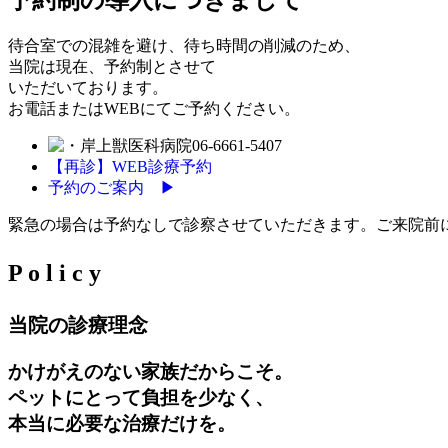
待合室での混雑を避け、待ち時間の削減のため、
当院は現在、予約制とさせて
いただいております。
お電話またはWEBにてご予約ください。
06-6661-5407
【再診】WEB診療予約
予約のご案内 ▶
緊急の場合は予約なしで診察させていただきます。ご来院前
P
o
l
i
c
y
当院の診療理念
かけがえのない家族だからこそ。
ペットにとって負担を少なく、
本当に必要な治療だけを。