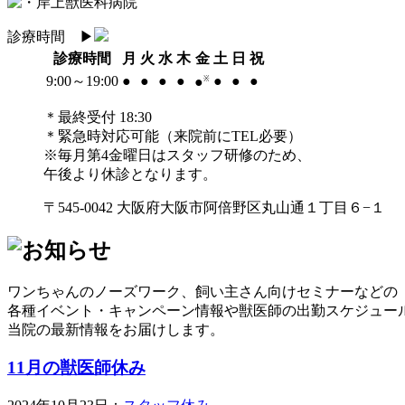
診療時間
▶︎
診療時間
月
火
水
木
金
土
日
祝
9:00～19:00
●
●
●
●
●
●
●
●
※
＊最終受付 18:30
＊緊急時対応可能（来院前にTEL必要）
※毎月第4金曜日はスタッフ研修のため、
午後より休診となります。
〒545-0042 大阪府大阪市阿倍野区丸山通１丁目６−１
ワンちゃんのノーズワーク、飼い主さん向けセミナーなどの
各種イベント・キャンペーン情報や獣医師の出勤スケジュー
当院の最新情報をお届けします。
11月の獣医師休み