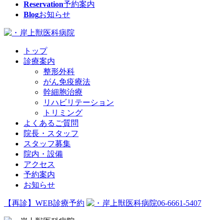
Reservation
予約案内
Blog
お知らせ
トップ
診療案内
整形外科
がん免疫療法
幹細胞治療
リハビリテーション
トリミング
よくあるご質問
院長・スタッフ
スタッフ募集
院内・設備
アクセス
予約案内
お知らせ
【再診】WEB診療予約
06-6661-5407