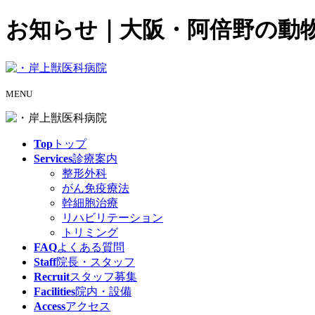
お知らせ｜大阪・阿倍野の動
MENU
Top
トップ
Services
診療案内
整形外科
がん免疫療法
幹細胞治療
リハビリテーション
トリミング
FAQ
よくある質問
Staff
院長・スタッフ
Recruit
スタッフ募集
Facilities
院内・設備
Access
アクセス